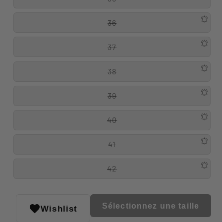
36
37
38
39
40
41
42
Sélectionnez une taille
Wishlist