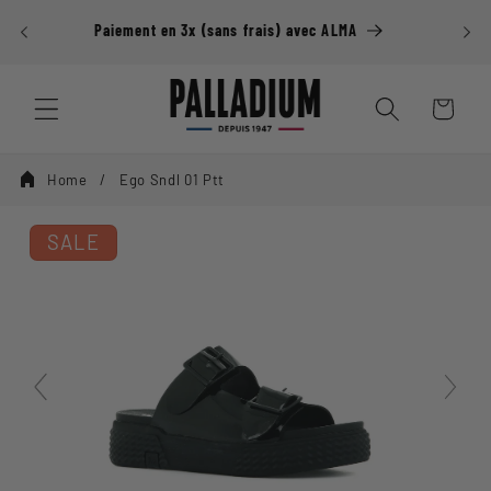
Ignorer et
passer au
Paiement en 3x (sans frais) avec ALMA
contenu
Panier
Home
Ego Sndl 01 Ptt
SALE