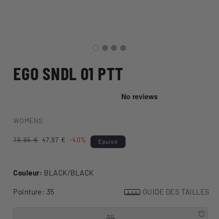
EGO SNDL 01 PTT
WOMENS
Prix
79,95 €
Prix
47,97 €
-40%
Épuisé
habituel
promotionnel
Couleur:
BLACK/BLACK
Pointure:
35
GUIDE DES TAILLES
35