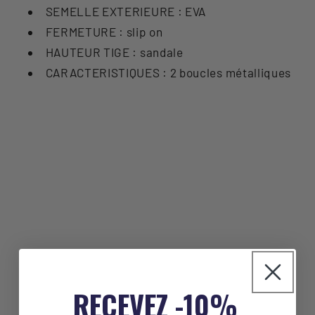
SEMELLE EXTERIEURE : EVA
FERMETURE : slip on
HAUTEUR TIGE : sandale
CARACTERISTIQUES : 2 boucles métalliques
RECEVEZ -10%