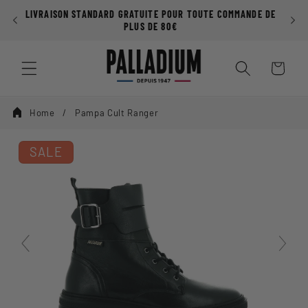
Ignorer et
LIVRAISON STANDARD GRATUITE POUR TOUTE COMMANDE DE
passer au
PLUS DE 80€
contenu
Panier
Home
Pampa Cult Ranger
SALE