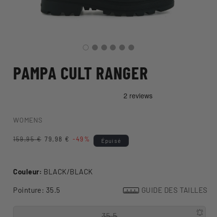
PAMPA CULT RANGER
WOMENS
Prix
159,95 €
Prix
79,98 €
-49%
Épuisé
habituel
promotionnel
Couleur:
BLACK/BLACK
Pointure:
35.5
GUIDE DES TAILLES
35.5