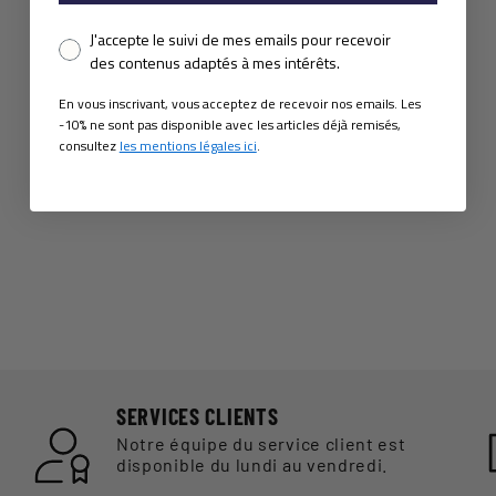
Pixel consent
J'accepte le suivi de mes emails pour recevoir
des contenus adaptés à mes intérêts.
En vous inscrivant, vous acceptez de recevoir nos emails. Les
-10% ne sont pas disponible avec les articles déjà remisés,
consultez
les mentions légales ici
.
SERVICES CLIENTS
Notre équipe du service client est
disponible du lundi au vendredi.