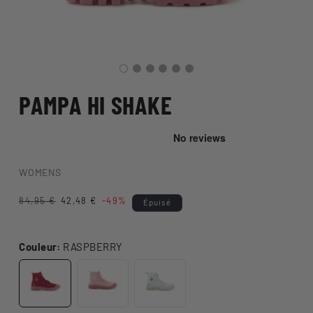
PAMPA HI SHAKE
WOMENS
Prix
84,95 €
Prix
42,48 €
-49%
Épuisé
habituel
promotionnel
Couleur:
RASPBERRY