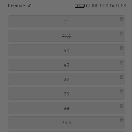
Pointure:
41
GUIDE DES TAILLES
41
41.5
40
43
37
36
38
35.5