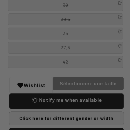
39
39.5
35
37.5
42
Sélectionnez une taille
Wishlist
Notify me when available
Click here for different gender or width