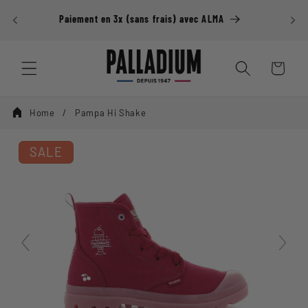
Ignorer et
passer au
Paiement en 3x (sans frais) avec ALMA
contenu
Panier
Home
Pampa Hi Shake
SALE