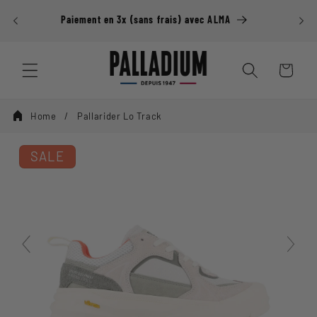
Ignorer et
DE DE
passer au
Paiement en 3x (sans frais) avec ALMA
contenu
Panier
Home
Pallarider Lo Track
SALE