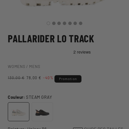
PALLARIDER LO TRACK
WOMENS / MENS
Prix
130,00 €
Prix
78,00 €
-40%
Promotion
habituel
promotionnel
Couleur:
STEAM GRAY