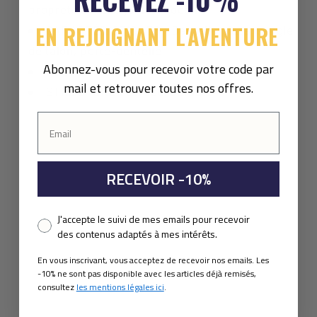
propreté avec logo thermocollé.
EN REJOIGNANT L'AVENTURE
CARACTÉRISTIQUES : Dentelle plate, sangle
de talon, porte-dentelle
Abonnez-vous pour recevoir votre code par
COUPE : Normale
mail et retrouver toutes nos offres.
STRUCTURE : Strobel durable
RECEVOIR -10%
Pixel consent
J'accepte le suivi de mes emails pour recevoir
des contenus adaptés à mes intérêts.
En vous inscrivant, vous acceptez de recevoir nos emails. Les
-10% ne sont pas disponible avec les articles déjà remisés,
consultez
les mentions légales ici
.