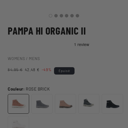
PAMPA HI ORGANIC II
WOMENS / MENS
Prix
84,95 €
Prix
42,48 €
-49%
Épuisé
habituel
promotionnel
Couleur:
ROSE BRICK