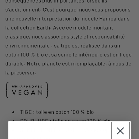
conséquences plus importantes lorsqu’ils
s’additionnent. C’est pourquoi nous vous proposons
une nouvelle interprétation du modèle Pampa dans
la collection Earth. Avec ce modèle montant
classique, nous associons style et responsabilité
environnementale : sa tige est réalisée dans un
coton 100 % bio et sa semelle intérieure est en liège
durable. Notre planète est irremplaçable, à nous de
la préserver.
TIGE : toile en coton 100 % bio
DOUBLURE : toile en coton 100 % bio
SEMELLE INTÉRIEURE : EVA découpée –
surface en liège