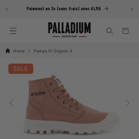
Ignorer et
DE DE
passer au
Paiement en 3x (sans frais) avec ALMA
contenu
Panier
Home
Pampa Hi Organic Ii
SALE