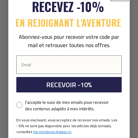
RECEVEZ -10%
SEMELLE EXTÉRIEURE + BOUT : caoutchouc
+ EVA découpée
EN REJOIGNANT L'AVENTURE
MARQUE : étiquette tissée sur la languette /
patch rond en caoutchouc / imprimé sur le côté
Abonnez-vous pour recevoir votre code par
mail et retrouver toutes nos offres.
CARACTÉRISTIQUES : pictogramme brodé au
talon / lacets plats / œillets
RECEVOIR -10%
Pixel consent
J'accepte le suivi de mes emails pour recevoir
des contenus adaptés à mes intérêts.
En vous inscrivant, vous acceptez de recevoir nos emails. Les
-10% ne sont pas disponible avec les articles déjà remisés,
consultez
les mentions légales ici
.