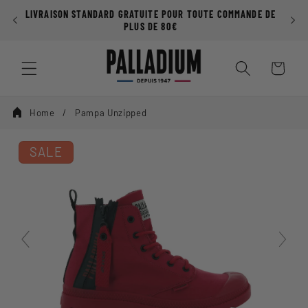
Ignorer et
LIVRAISON STANDARD GRATUITE POUR TOUTE COMMANDE DE
passer au
PLUS DE 80€
contenu
Panier
Home
Pampa Unzipped
SALE