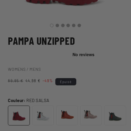
PAMPA UNZIPPED
WOMENS / MENS
Prix
89,95 €
Prix
44,98 €
-49%
Épuisé
habituel
promotionnel
Couleur:
RED SALSA