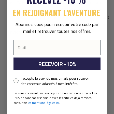
CARACTÉRISTIQUES : fermeture éclair sur le
EN REJOIGNANT L'AVENTURE
côté / tirette de fermeture éclair en nylon avec
imprimé en caoutchouc / fermeture éclair à rabat
Abonnez-vous pour recevoir votre code par
intérieur imprimée / bande et boucle au talon en
mail et retrouver toutes nos offres.
nylon / œillets / lacets ronds en polyester
RECEVOIR -10%
Pixel consent
J'accepte le suivi de mes emails pour recevoir
des contenus adaptés à mes intérêts.
En vous inscrivant, vous acceptez de recevoir nos emails. Les
-10% ne sont pas disponible avec les articles déjà remisés,
consultez
les mentions légales ici
.