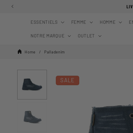
Ignorer et
LI
passer au
contenu
ESSENTIELS
FEMME
HOMME
E
NOTRE MARQUE
OUTLET
Home
Palladenim
SALE