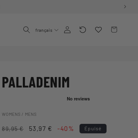
€
Recently
Connexion
Panier
français
Viewed
PALLADENIM
WOMENS / MENS
Prix
Prix
53,97 €
-40%
Épuisé
89,95 €
habituel
promotionnel