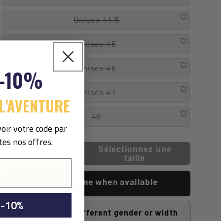
Unisex 44.5
Unisex 45
Unisex 46
 -10%
Unisex 47
L'AVENTURE
49
oir votre code par
tes nos offres.
Sélectionnez une
Wishlist
taille
Notify me when available
 -10%
Click here for different gender or width