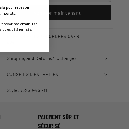
ails pour recevoir
Acheter maintenant
intérêts.
 recevoir nos emails. Les
articles déjà remisés,
FREE SHIPPING ON ORDERS OVER
90€
Shipping and Returns/Exchanges
CONSEILS D’ENTRETIEN
Style: 76230-451-M
N
PAIEMENT SÛR ET
SÉCURISÉ