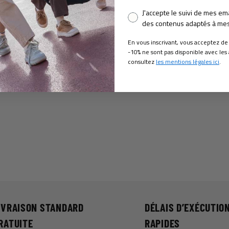
Pixel consent
J'accepte le suivi de mes em
des contenus adaptés à mes 
En vous inscrivant, vous acceptez de
-10% ne sont pas disponible avec les 
consultez
les mentions légales ici
.
IVRAISON STANDARD
DÉLAIS D’EXÉCUTIO
RATUITE
RAPIDES