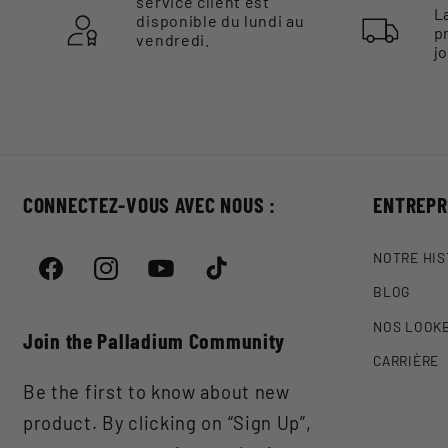
service client est
L
disponible du lundi au
p
vendredi.
j
CONNECTEZ-VOUS AVEC NOUS :
ENTREPR
NOTRE HIS
Facebook
Instagram
YouTube
TikTok
BLOG
NOS LOOK
Join the Palladium Community
CARRIÈRE
Be the first to know about new
product. By clicking on “Sign Up”,