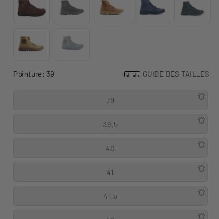
Pointure:
39
GUIDE DES TAILLES
39
39.5
40
41
41.5