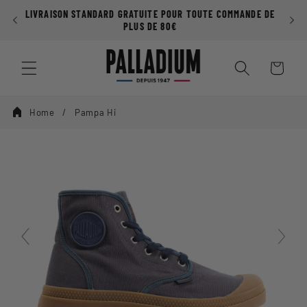
Ignorer et
LIVRAISON STANDARD GRATUITE POUR TOUTE COMMANDE DE
passer au
PLUS DE 80€
contenu
Panier
Home
Pampa Hi