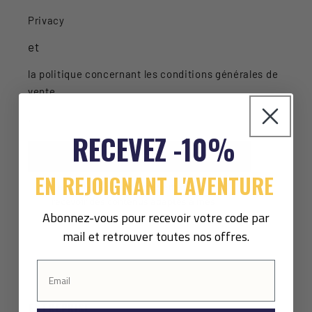
Privacy
et
la politique concernant les conditions générales de
vente
.
RECEVEZ -10%
S'inscrire
EN REJOIGNANT L'AVENTURE
Pixel consent
J'accepte le suivi de mes emails pour
recevoir des contenus adaptés à mes
Abonnez-vous pour recevoir votre code par
intérêts.
mail et retrouver toutes nos offres.
ENTREPRISE