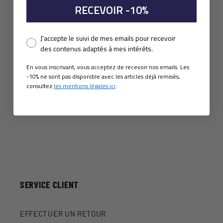
RECEVOIR -10%
NOTRE HISTOIRE
Pixel consent
J'accepte le suivi de mes emails pour recevoir
des contenus adaptés à mes intérêts.
BLOG
En vous inscrivant, vous acceptez de recevoir nos emails. Les
NOS LOOKBOOKS
-10% ne sont pas disponible avec les articles déjà remisés,
consultez
les mentions légales ici
.
CARRIÈRE
SERVICE CLIENT
EFFECTUER UN RETOUR