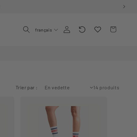
€
Recently
Connexion
Panier
français
Viewed
Trier par :
14 produits