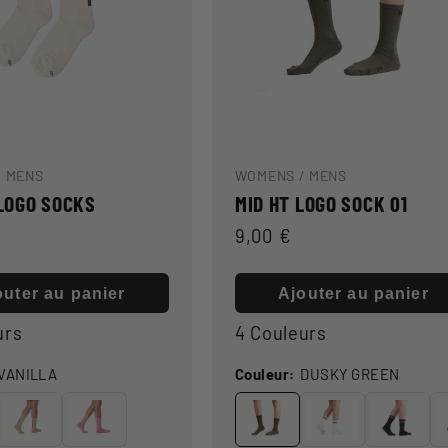
/ MENS
WOMENS / MENS
LOGO SOCKS
MID HT LOGO SOCK 01
Prix
9,00 €
l
habituel
outer au panier
Ajouter au panier
urs
4 Couleurs
VANILLA
Couleur:
DUSKY GREEN