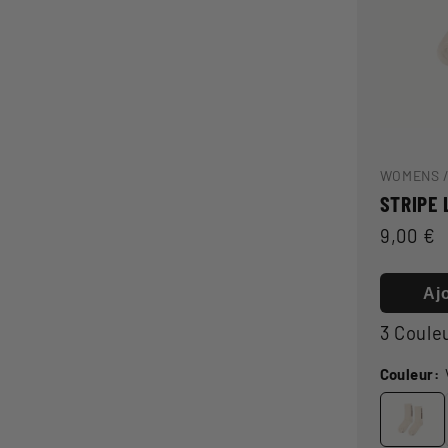
WOMENS 
STRIPE 
Prix
9,00 €
habitue
Aj
3 Coule
Couleur: