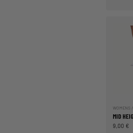
WOMENS 
MID HEI
Prix
9,00 €