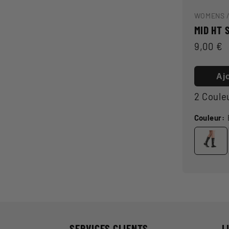
WOMENS 
MID HT 
Prix
9,00 €
habitue
Aj
2 Coule
Couleur:
SERVICES CLIENTS
L