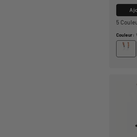
habitue
Aj
5 Coule
Couleur: