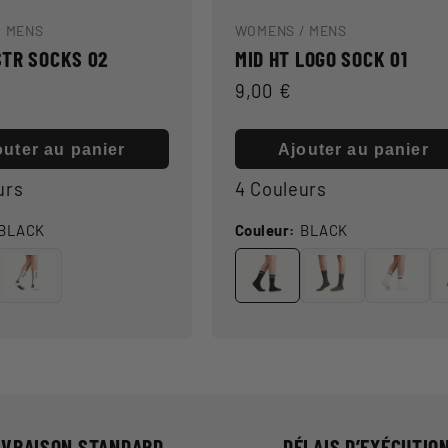
/ MENS
WOMENS / MENS
STR SOCKS 02
MID HT LOGO SOCK 01
Prix
9,00 €
l
habituel
outer au panier
Ajouter au panier
urs
4 Couleurs
BLACK
Couleur:
BLACK
IVRAISON STANDARD
DÉLAIS D’EXÉCUTIO