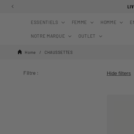
Ignorer et
LI
passer au
contenu
ESSENTIELS
FEMME
HOMME
E
NOTRE MARQUE
OUTLET
Home
CHAUSSETTES
Filtre :
Hide filters