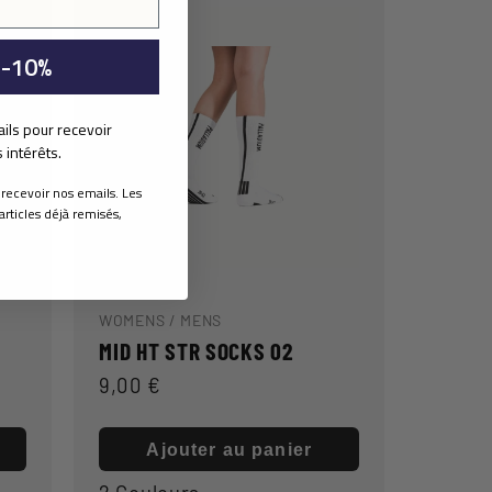
 -10%
ails pour recevoir
intérêts.
 recevoir nos emails. Les
articles déjà remisés,
WOMENS / MENS
MID HT STR SOCKS 02
Prix
9,00 €
habituel
Ajouter au panier