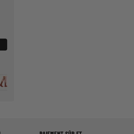
N
PAIEMENT SÛR ET