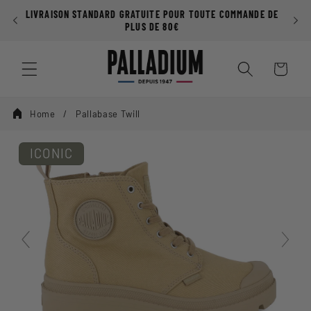
Ignorer et
LIVRAISON STANDARD GRATUITE POUR TOUTE COMMANDE DE
passer au
PLUS DE 80€
contenu
Panier
Home
Pallabase Twill
ICONIC