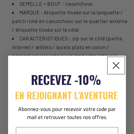
SEMELLE + BOUT : caoutchouc
MARQUE : étiquette tissée sur la languette /
patch rond en caoutchouc sur le quartier externe
/ étiquette tissée sur le côté
CARACTÉRISTIQUES : zip sur le côté (partie
interne) / œillets / lacets plats en coton /
passant pour lacets sur la languette / boucle
textile au talon
RECEVEZ -10%
EN REJOIGNANT L'AVENTURE
Abonnez-vous pour recevoir votre code par
mail et retrouver toutes nos offres.