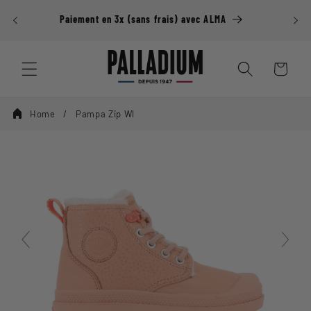
Ignorer et
DE DE
passer au
Paiement en 3x (sans frais) avec ALMA
contenu
Panier
Home
Pampa Zip Wl