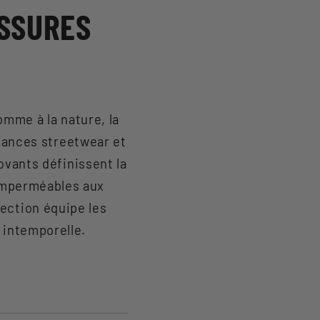
SSURES
omme à la nature, la
ndances streetwear et
ovants définissent la
 imperméables aux
lection équipe les
 intemporelle.