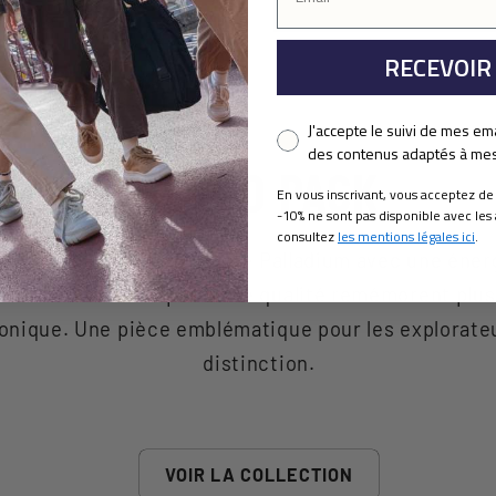
RECEVOIR
Pixel consent
J'accepte le suivi de mes em
des contenus adaptés à mes 
RETRO PACK
En vous inscrivant, vous acceptez de
-10% ne sont pas disponible avec les 
consultez
les mentions légales ici
.
nvente l'héritage sportif de Palladium avec une éne
 ses matériaux de première qualité remémorent plus 
onique. Une pièce emblématique pour les explorate
distinction.
VOIR LA COLLECTION