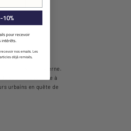
 -10%
ails pour recevoir
intérêts.
 recevoir nos emails. Les
articles déjà remisés,
rgie streetwear moderne.
de 50 ans d'aventure à
urs urbains en quête de