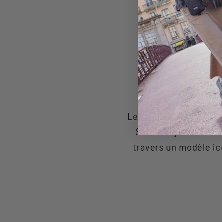
Le Pallacup Flame réi
Son design rétro et
travers un modèle ic