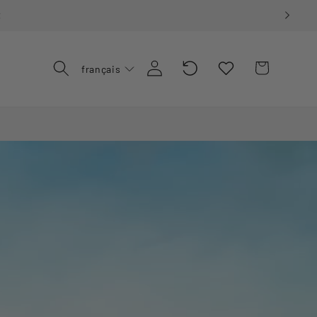
€
Recently
Connexion
Panier
français
Viewed