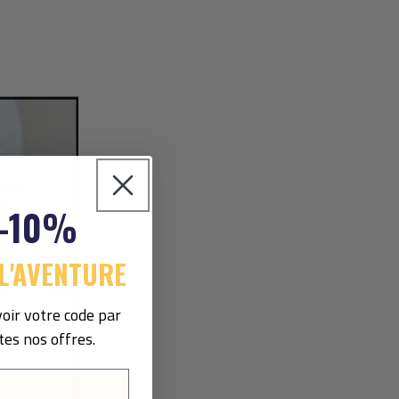
 -10%
L'AVENTURE
oir votre code par
tes nos offres.